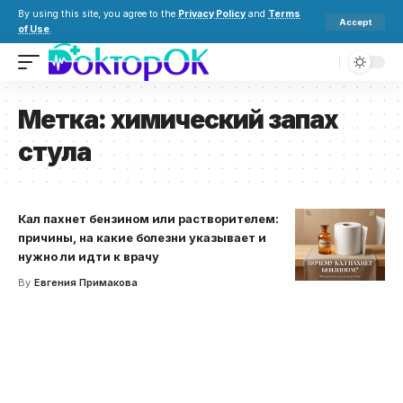
By using this site, you agree to the
Privacy Policy
and
Terms
Accept
of Use
.
Метка:
химический запах
стула
Кал пахнет бензином или растворителем:
причины, на какие болезни указывает и
нужно ли идти к врачу
By
Евгения Примакова