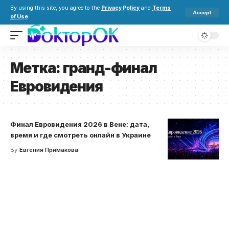
By using this site, you agree to the
Privacy Policy
and
Terms
Accept
of Use
.
Метка:
гранд-финал
Евровидения
Финал Евровидения 2026 в Вене: дата,
время и где смотреть онлайн в Украине
By
Евгения Примакова