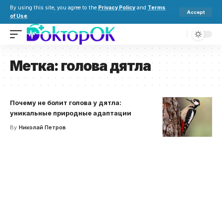
By using this site, you agree to the
Privacy Policy
and
Terms
Accept
of Use
.
Метка:
голова дятла
Почему не болит голова у дятла:
уникальные природные адаптации
By
Николай Петров