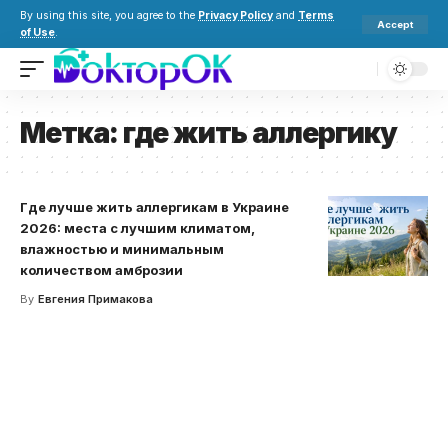
By using this site, you agree to the
Privacy Policy
and
Terms
Accept
of Use
.
Метка:
где жить аллергику
Где лучше жить аллергикам в Украине
2026: места с лучшим климатом,
влажностью и минимальным
количеством амброзии
By
Евгения Примакова