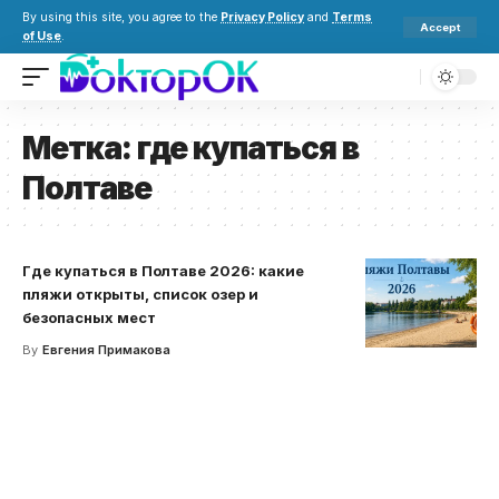
By using this site, you agree to the
Privacy Policy
and
Terms
Accept
of Use
.
Метка:
где купаться в
Полтаве
Где купаться в Полтаве 2026: какие
пляжи открыты, список озер и
безопасных мест
By
Евгения Примакова