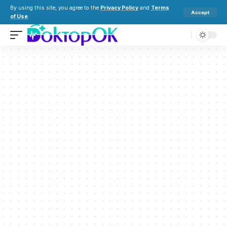
By using this site, you agree to the
Privacy Policy
and
Terms
Accept
of Use
.