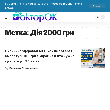
By using this site, you agree to the
Privacy Policy
and
Terms
Accept
of Use
.
Метка:
Дія 2000 грн
Скрининг здоровья 40+: как не потерять
выплату 2000 грн в Украине и что нужно
сделать до 30 июня
By
Евгения Примакова