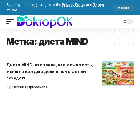
By using this site, you agree to the
Privacy Policy
and
Terms
Accept
of Use
.
Метка:
диета MIND
Диета MIND: что такое, что можно есть,
меню на каждый день и помогает ли
похудеть
By
Евгения Примакова