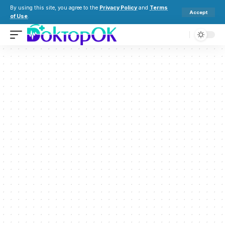
By using this site, you agree to the
Privacy Policy
and
Terms
Accept
of Use
.