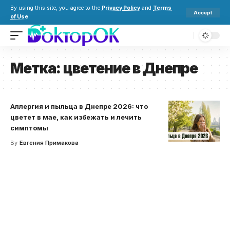
By using this site, you agree to the
Privacy Policy
and
Terms
Accept
of Use
.
Метка:
цветение в Днепре
Аллергия и пыльца в Днепре 2026: что
цветет в мае, как избежать и лечить
симптомы
By
Евгения Примакова