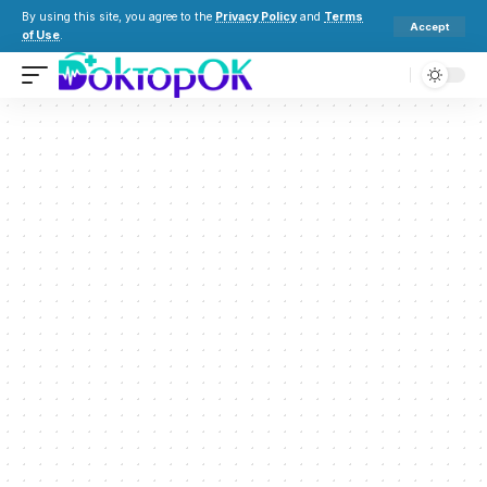
By using this site, you agree to the
Privacy Policy
and
Terms
Accept
of Use
.