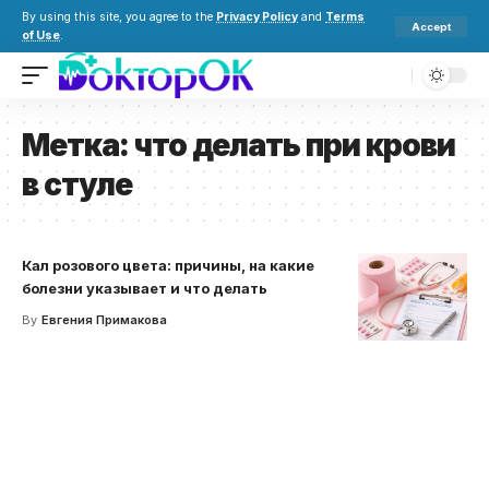
By using this site, you agree to the
Privacy Policy
and
Terms
Accept
of Use
.
Метка:
что делать при крови
в стуле
Кал розового цвета: причины, на какие
болезни указывает и что делать
By
Евгения Примакова