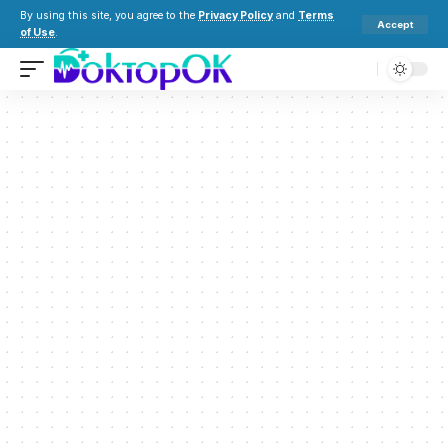
By using this site, you agree to the
Privacy Policy
and
Terms
Accept
of Use
.