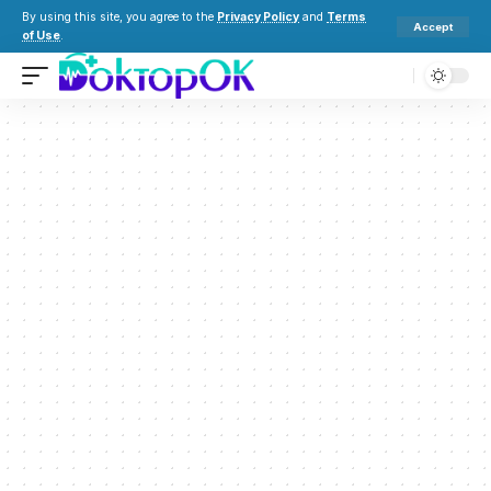
By using this site, you agree to the
Privacy Policy
and
Terms
Accept
of Use
.