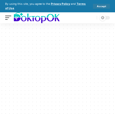
By using this site, you agree to the
Privacy Policy
and
Terms
Accept
of Use
.