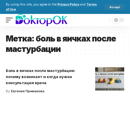
By using this site, you agree to the
Privacy Policy
and
Terms
Accept
of Use
.
Метка:
боль в яичках после
мастурбации
Боль в яичках после мастурбации:
почему возникает и когда нужна
консультация врача
By
Евгения Примакова