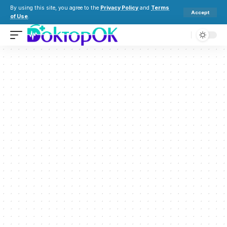
By using this site, you agree to the
Privacy Policy
and
Terms
Accept
of Use
.