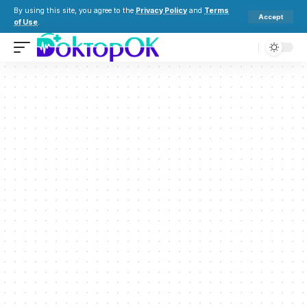
By using this site, you agree to the
Privacy Policy
and
Terms
Accept
of Use
.