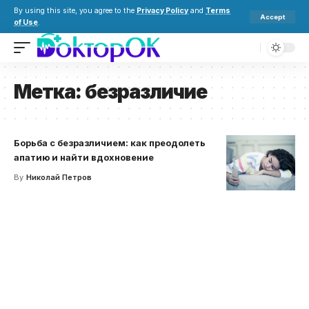
By using this site, you agree to the
Privacy Policy
and
Terms
Accept
of Use
.
Метка:
безразличие
Борьба с безразличием: как преодолеть
апатию и найти вдохновение
By
Николай Петров