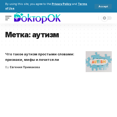
By using this site, you agree to the
Privacy Policy
and
Terms
Accept
of Use
.
Метка:
аутизм
Что такое аутизм простыми словами:
признаки, мифы и лечится ли
By
Евгения Примакова