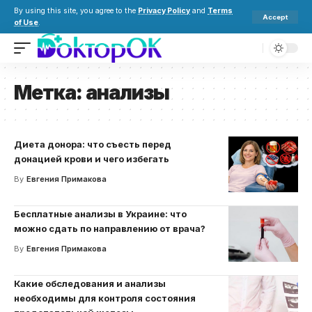
By using this site, you agree to the
Privacy Policy
and
Terms
Accept
of Use
.
Метка:
анализы
Диета донора: что съесть перед
донацией крови и чего избегать
By
Евгения Примакова
Бесплатные анализы в Украине: что
можно сдать по направлению от врача?
By
Евгения Примакова
Какие обследования и анализы
необходимы для контроля состояния