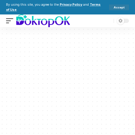
By using this site, you agree to the
Privacy Policy
and
Terms
Accept
of Use
.