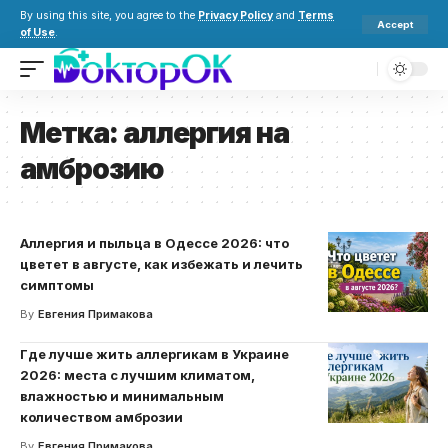
By using this site, you agree to the
Privacy Policy
and
Terms
Accept
of Use
.
Метка:
аллергия на
амброзию
Аллергия и пыльца в Одессе 2026: что
цветет в августе, как избежать и лечить
симптомы
By
Евгения Примакова
Где лучше жить аллергикам в Украине
2026: места с лучшим климатом,
влажностью и минимальным
количеством амброзии
By
Евгения Примакова