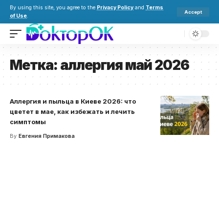
By using this site, you agree to the
Privacy Policy
and
Terms
Accept
of Use
.
Метка:
аллергия май 2026
Аллергия и пыльца в Киеве 2026: что
цветет в мае, как избежать и лечить
симптомы
By
Евгения Примакова