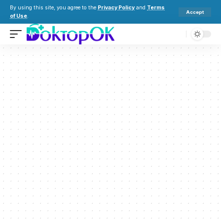
By using this site, you agree to the
Privacy Policy
and
Terms
Accept
of Use
.