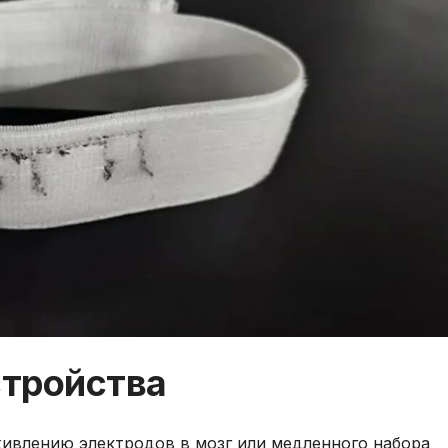
тройства
живлению электродов в мозг или медленного набора