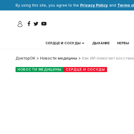
By using this site, you agree to the
Privacy Policy
and
Terms o
СЕРДЦЕ И СОСУДЫ
ДЫХАНИЕ
НЕРВЫ
ДокторОК
>
Новости медицины
>
Как ИИ помогает восстано
НОВОСТИ МЕДИЦИНЫ
СЕРДЦЕ И СОСУДЫ