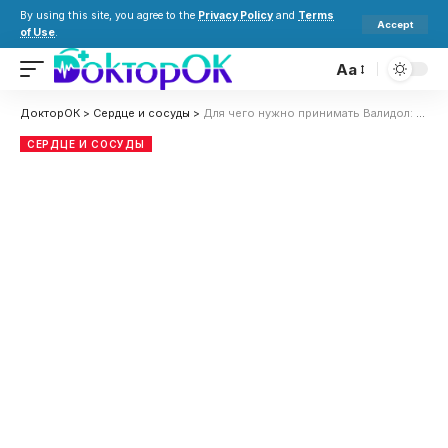
By using this site, you agree to the
Privacy Policy
and
Terms
Accept
of Use
.
Aa
ДокторОК
>
Сердце и сосуды
>
Для чего нужно принимать Валидол: полезен ли для сердца, давления и разница с корвалолом
СЕРДЦЕ И СОСУДЫ