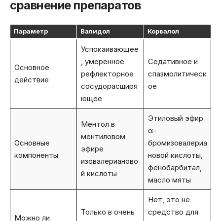
сравнение препаратов
Параметр
Валидол
Корвалол
Успокаивающее
, умеренное
Седативное и
Основное
рефлекторное
спазмолитическ
действие
сосудорасширя
ое
ющее
Этиловый эфир
Ментол в
α-
ментиловом
Основные
бромизовалериа
эфире
компоненты
новой кислоты,
изовалерианово
фенобарбитал,
й кислоты
масло мяты
Нет, это не
Только в очень
средство для
Можно ли