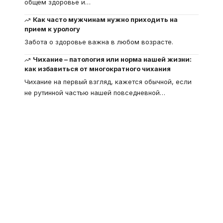
общем здоровье и
…
Как часто мужчинам нужно приходить на
прием к урологу
Забота о здоровье важна в любом возрасте.
Чихание – патология или норма нашей жизни:
как избавиться от многократного чихания
Чихание на первый взгляд, кажется обычной, если
не рутинной частью нашей повседневной
…
Что такое
"Кардиомиопатия", и
почему эта болезнь