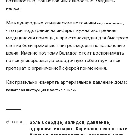
потливостью, тошнотой или слабостью, медлить
нельзя.
Международные клинические источники
,
подчеркивают
что при подозрении на инфаркт нужна экстренная
медицинская помощь, а при стенокардии для быстрого
снятия боли применяют нитроглицерин по назначению
врача. Именно поэтому Валидол стоит воспринимать
не как универсальную «сердечную таблетку», а как
препарат с ограниченной сферой применения.
Как правильно измерять артериальное давление дома:
пошаговая инструкция и частые ошибки.
боль в сердце
,
Валидол
,
давление
,
TAGGED:
здоровье
,
инфаркт
,
Корвалол
,
лекарства в
Украине
,
первая помощь
,
препараты для