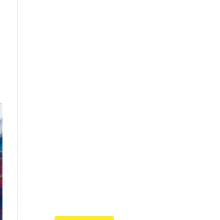
Что такое
"Кардиомиопатия",
и почему эта
болезнь
встречается все
чаще
Еще совсем недавно об
этой смертельной болезни
мало кто знал