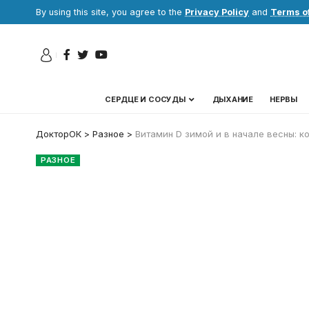
By using this site, you agree to the
Privacy Policy
and
Terms o
СЕРДЦЕ И СОСУДЫ
ДЫХАНИЕ
НЕРВЫ
ДокторОК
>
Разное
>
Витамин D зимой и в начале весны: к
РАЗНОЕ