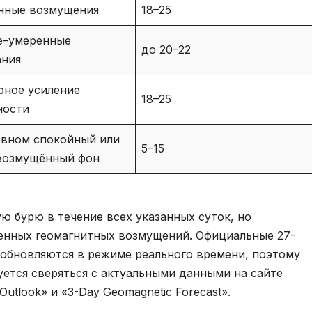
нные возмущения
18–25
е–умеренные
до 20–22
ания
рное усиление
18–25
ности
овном спокойный или
5–15
возмущённый фон
ю бурю в течение всех указанных суток, но
енных геомагнитных возмущений. Официальные 27-
обновляются в режиме реального времени, поэтому
ется сверяться с актуальными данными на сайте
Outlook» и «3-Day Geomagnetic Forecast».