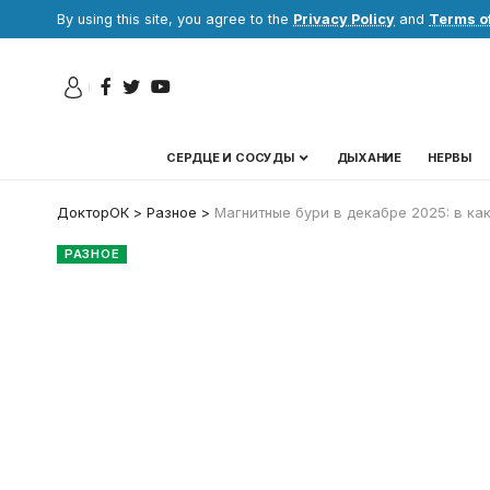
By using this site, you agree to the
Privacy Policy
and
Terms o
СЕРДЦЕ И СОСУДЫ
ДЫХАНИЕ
НЕРВЫ
ДокторОК
>
Разное
>
Магнитные бури в декабре 2025: в ка
РАЗНОЕ