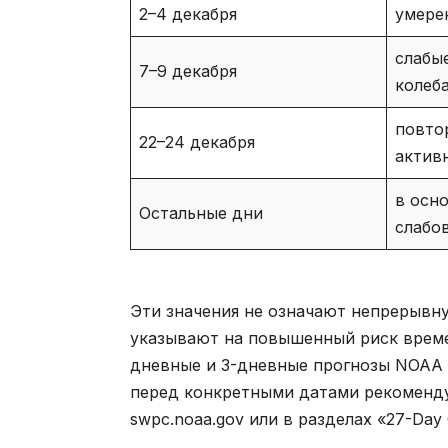
2–4 декабря
умере
слабы
7–9 декабря
колеб
повто
22–24 декабря
актив
в осн
Остальные дни
слабо
Эти значения не означают непрерывну
указывают на повышенный риск врем
дневные и 3-дневные прогнозы NOAA 
перед конкретными датами рекоменду
swpc.noaa.gov или в разделах «27-Day 