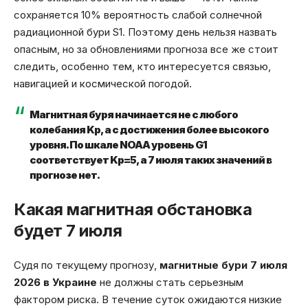
сохраняется 10% вероятность слабой солнечной
радиационной бури S1. Поэтому день нельзя назвать
опасным, но за обновлениями прогноза все же стоит
следить, особенно тем, кто интересуется связью,
навигацией и космической погодой.
Магнитная буря начинается не с любого
колебания Kp, а с достижения более высокого
уровня. По шкале NOAA уровень G1
соответствует Kp=5, а 7 июля таких значений в
прогнозе нет.
Какая магнитная обстановка
будет 7 июля
Судя по текущему прогнозу,
магнитные бури 7 июля
2026 в Украине
не должны стать серьезным
фактором риска. В течение суток ожидаются низкие