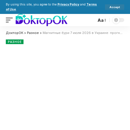
By using this site, you agree to the
Privacy Policy
and
Terms
Accept
of Use
.
Aa
ДокторОК
>
Разное
>
Магнитные бури 7 июля 2026 в Украине: прогноз солнечной активности на сегодня
РАЗНОЕ