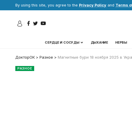
By using this site, you agree to the
Privacy Policy
and
Terms o
СЕРДЦЕ И СОСУДЫ
ДЫХАНИЕ
НЕРВЫ
ДокторОК
>
Разное
>
Магнитные бури 18 ноября 2025 в Укра
РАЗНОЕ