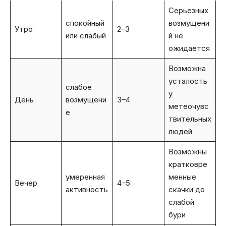
Серьезных
спокойный
возмущени
Утро
2–3
или слабый
й не
ожидается
Возможна
усталость
слабое
у
День
возмущени
3–4
метеочувс
е
твительных
людей
Возможны
кратковре
умеренная
менные
Вечер
4–5
активность
скачки до
слабой
бури