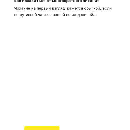
как избавиться от многократного чихания
Чихание на первый взгляд, кажется обычной, если
не рутинной частью нашей повседневной
…
Что такое
"Кардиомиопатия", и
почему эта болезнь
встречается все чаще
Еще совсем недавно об этой
смертельной болезни мало кто знал