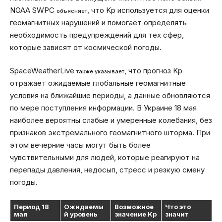
NOAA SWPC
, что Kp используется для оценки
объясняет
геомагнитных нарушений и помогает определять
необходимость предупреждений для тех сфер,
которые зависят от космической погоды.
SpaceWeatherLive
, что прогноз Kp
также указывает
отражает ожидаемые глобальные геомагнитные
условия на ближайшие периоды, а данные обновляются
по мере поступления информации. В Украине 18 мая
наиболее вероятны слабые и умеренные колебания, без
признаков экстремального геомагнитного шторма. При
этом вечерние часы могут быть более
чувствительными для людей, которые реагируют на
перепады давления, недосып, стресс и резкую смену
погоды.
Период 18
Ожидаемы
Возможное
Что это
мая
й уровень
значение Kp
значит