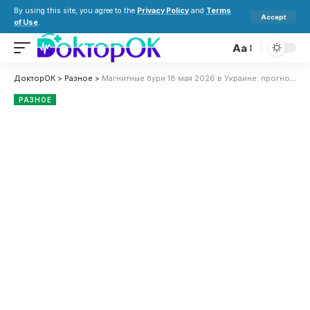
By using this site, you agree to the
Privacy Policy
and
Terms
Accept
of Use
.
Aa
ДокторОК
>
Разное
>
Магнитные бури 18 мая 2026 в Украине: прогноз солнечной активности на сегодня
РАЗНОЕ