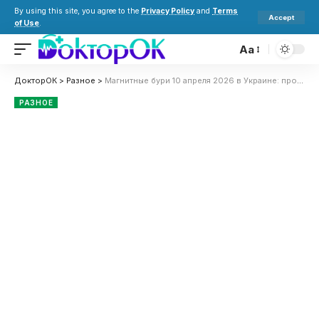
By using this site, you agree to the
Privacy Policy
and
Terms
Accept
of Use
.
Aa
ДокторОК
>
Разное
>
Магнитные бури 10 апреля 2026 в Украине: прогноз солнечной активности на сегодня
РАЗНОЕ