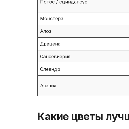
Потос / сциндапсус
Монстера
Алоэ
Драцена
Сансевиерия
Олеандр
Азалия
Какие цветы лучш