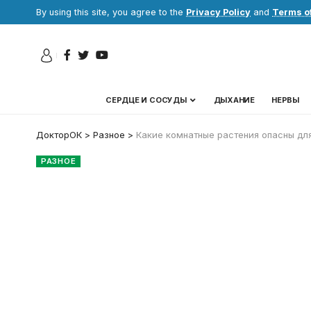
By using this site, you agree to the
Privacy Policy
and
Terms o
СЕРДЦЕ И СОСУДЫ
ДЫХАНИЕ
НЕРВЫ
ДокторОК
>
Разное
>
Какие комнатные растения опасны для
РАЗНОЕ