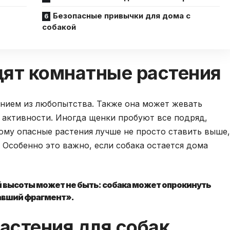
Безопасные привычки для дома с
собакой
дят комнатные растения
ением из любопытства. Также она может жевать
и активности. Иногда щенки пробуют все подряд,
ому опасные растения лучше не просто ставить выше,
 Особенно это важно, если собака остается дома
й высоты может не быть: собака может опрокинуть
павший фрагмент».
астения для собак