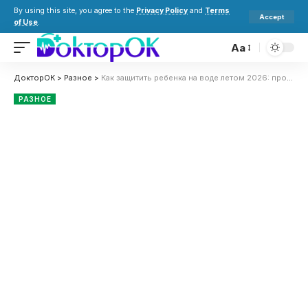
By using this site, you agree to the
Privacy Policy
and
Terms
Accept
of Use
.
Aa
ДокторОК
>
Разное
>
Как защитить ребенка на воде летом 2026: простые советы для безопасного отдыха у реки, моря и бассейна
РАЗНОЕ