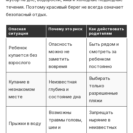
течения. Поэтому красивый берег не всегда означает
безопасный отдых.
Опасная
Почему это риск
Как действовать
ситуация
родителям
Опасность
Быть рядом и
Ребенок
можно не
смотреть за
купается без
заметить
ребенком
взрослого
вовремя
постоянно
Выбирать
Купание в
Неизвестная
только
незнакомом
глубина и
разрешенные
месте
состояние дна
пляжи
Возможны
Запрещать
травмы головы,
ныряние в
Прыжки в воду
шеи и
неизвестных