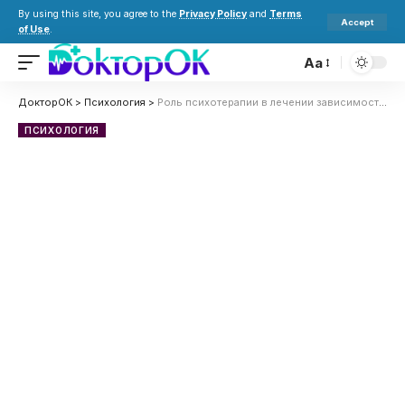
By using this site, you agree to the
Privacy Policy
and
Terms
Accept
of Use
.
Aa
ДокторОК
>
Психология
>
Роль психотерапии в лечении зависимостей
ПСИХОЛОГИЯ