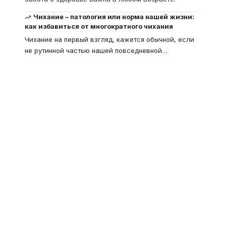
Чихание – патология или норма нашей жизни:
как избавиться от многократного чихания
Чихание на первый взгляд, кажется обычной, если
не рутинной частью нашей повседневной
…
Что такое
"Кардиомиопатия", и
почему эта болезнь
встречается все чаще
Еще совсем недавно об этой
смертельной болезни мало кто знал