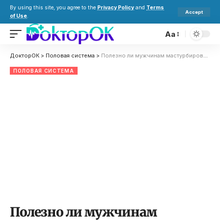
By using this site, you agree to the
Privacy Policy
and
Terms
Accept
of Use
.
Aa
ДокторОК
>
Половая система
>
Полезно ли мужчинам мастурбировать перед сексом?
ПОЛОВАЯ СИСТЕМА
Полезно ли мужчинам