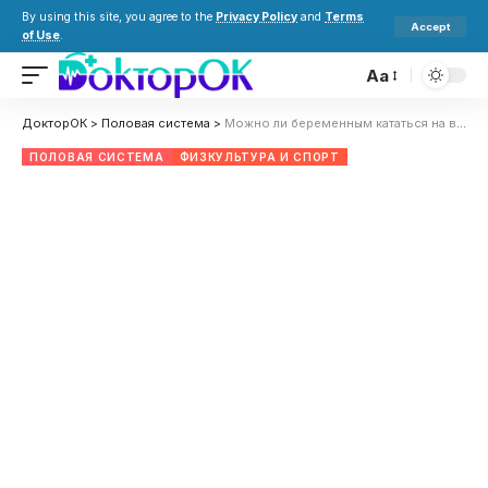
By using this site, you agree to the
Privacy Policy
and
Terms
Accept
of Use
.
Aa
ДокторОК
>
Половая система
>
Можно ли беременным кататься на велосипеде: на каком сроке, риски и последствия для ребенка
ПОЛОВАЯ СИСТЕМА
ФИЗКУЛЬТУРА И СПОРТ