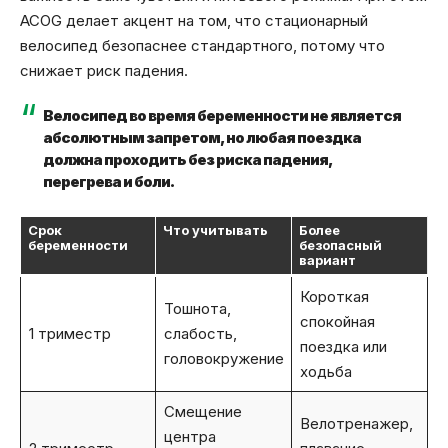
ACOG делает акцент на том, что стационарный
велосипед безопаснее стандартного, потому что
снижает риск падения.
Велосипед во время беременности не является
абсолютным запретом, но любая поездка
должна проходить без риска падения,
перегрева и боли.
Срок
Что учитывать
Более
беременности
безопасный
вариант
Короткая
Тошнота,
спокойная
1 триместр
слабость,
поездка или
головокружение
ходьба
Смещение
Велотренажер,
центра