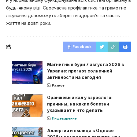
й у нормальному функціонуванні всіх систем організму в
будь-якому віці. Своєчасна профілактика та грамотне
лікування допоможуть зберегти здоров’я та якість
життя на довгі роки.
Facebook
Магнитные бури 7 августа 2026 в
Украине: прогноз солнечной
активности на сегодня
Разное
Оранжевый кал у взрослого:
причины, на какие болезни
указывает и что делать
Пищеварение
Аллергия и пыльца в Одессе
2026: что цветет в августе, как