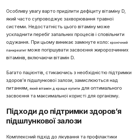
Особливу увагу варто приділити дефіциту вітаміну D,
який часто супроводжує захворювання травної
системи. Недостатність цього вітаміну може
ускладнити перебіг запальних процесів і сповільнити
одужання. При цьому виникає замкнуте коло:
хронічний
може погіршувати засвоєння жиророзчинних
панкреатит
вітамінів, включаючи вітамін D.
Багато пацієнтів, стикаючись з необхідністю підтримки
здоров’я підшлункової залози, замислюються над
питанням,
для оптимального
який вітамін д краще купити
засвоєння та максимальної користі для організму.
Підходи до підтримки здоров’я
підшлункової залози
Комплексний підхід до лікування та профілактики