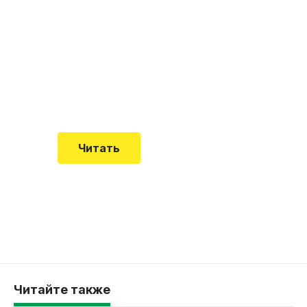
"Кардиомиопатия", и
почему эта болезнь
встречается все чаще
Еще совсем недавно об этой
смертельной болезни мало кто знал
Читать
Читайте также