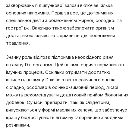
захворювань підшлункової залози включає кілька
основних напрямків. Перш за все, це дотримання
спеціальної дієти з обмеженням жирної, солодкої та
гострої їжі. Важливо також забезпечити організм
достатньою кількістю ферментів для полегшення
травлення.
Значну роль відіграє підтримка необхідного рівня
вітаміну D в організмі. Цей вітамін сприяє нормалізації
імунних процесів. Оскільки отримати достатню
кількість вітаміну D лише з їжі та сонячного світла
складно, особливо в осінньо-зимовий період, лікарі
можуть рекомендувати додатковий прийом біологічних
добавок. Сучасні препарати, такі як Олідетрим,
випускаються у формі масляних капсул, що забезпечує
кращу біодоступність вітаміну D порівняно з водними
розчинами.