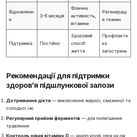
Фізична
Відновленн
Регенераці
3-6 місяців
активність,
я
я тканин
вітаміни
Здоровий
Профілакти
Підтримка
Постійно
спосіб
ка
життя
загострень
Рекомендації для підтримки
здоров’я підшлункової залози
Дотримання дієти
— виключення жирної, смаженої та
солодкої їжі
Регулярний прийом ферментів
— для полегшення
травлення
Контроль рівня вітаміну D
— аналіз крові двічі на рік