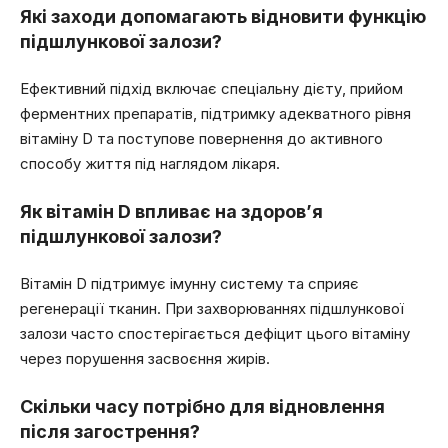
Які заходи допомагають відновити функцію
підшлункової залози?
Ефективний підхід включає спеціальну дієту, прийом
ферментних препаратів, підтримку адекватного рівня
вітаміну D та поступове повернення до активного
способу життя під наглядом лікаря.
Як вітамін D впливає на здоров’я
підшлункової залози?
Вітамін D підтримує імунну систему та сприяє
регенерації тканин. При захворюваннях підшлункової
залози часто спостерігається дефіцит цього вітаміну
через порушення засвоєння жирів.
Скільки часу потрібно для відновлення
після загострення?