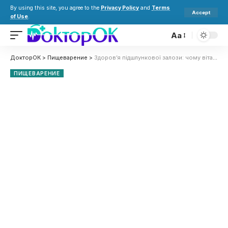
By using this site, you agree to the
Privacy Policy
and
Terms
Accept
of Use
.
Aa
ДокторОК
>
Пищеварение
>
Здоров’я підшлункової залози: чому вітамін D має значення для профілактики та лікування
ПИЩЕВАРЕНИЕ