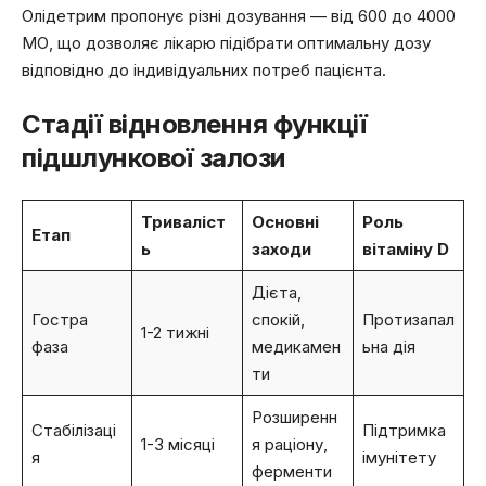
Олідетрим пропонує різні дозування — від 600 до 4000
МО, що дозволяє лікарю підібрати оптимальну дозу
відповідно до індивідуальних потреб пацієнта.
Стадії відновлення функції
підшлункової залози
Триваліст
Основні
Роль
Етап
ь
заходи
вітаміну D
Дієта,
Гостра
спокій,
Протизапал
1-2 тижні
фаза
медикамен
ьна дія
ти
Розширенн
Стабілізаці
Підтримка
1-3 місяці
я раціону,
я
імунітету
ферменти