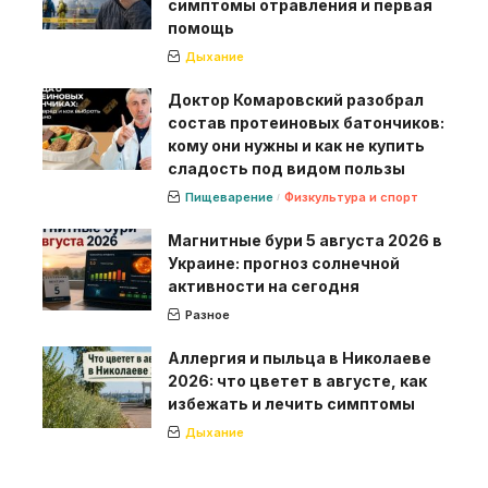
симптомы отравления и первая
помощь
Дыхание
Доктор Комаровский разобрал
состав протеиновых батончиков:
кому они нужны и как не купить
сладость под видом пользы
Пищеварение
Физкультура и спорт
Магнитные бури 5 августа 2026 в
Украине: прогноз солнечной
активности на сегодня
Разное
Аллергия и пыльца в Николаеве
2026: что цветет в августе, как
избежать и лечить симптомы
Дыхание