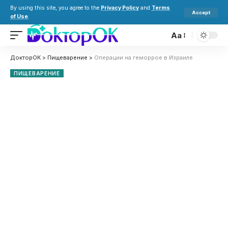
By using this site, you agree to the
Privacy Policy
and
Terms
Accept
of Use
.
Aa
ДокторОК
>
Пищеварение
>
Операции на геморрое в Израиле
ПИЩЕВАРЕНИЕ