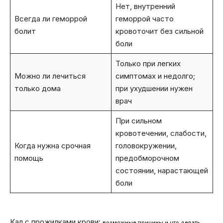
Нет, внутренний
Всегда ли геморрой
геморрой часто
болит
кровоточит без сильной
боли
Только при легких
Можно ли лечиться
симптомах и недолго;
только дома
при ухудшении нужен
врач
При сильном
кровотечении, слабости,
Когда нужна срочная
головокружении,
помощь
предобморочном
состоянии, нарастающей
боли
Кал с прожилками крови:
возможные причины и что делать.