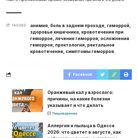
анемия
,
боль в заднем проходе
,
геморрой
,
TAGGED:
здоровье кишечника
,
кровотечение при
геморрое
,
лечение геморроя
,
осложнения
геморроя
,
проктология
,
ректальное
кровотечение
,
симптомы геморроя
Facebook
Оранжевый кал у взрослого:
причины, на какие болезни
указывает и что делать
Пищеварение
Аллергия и пыльца в Одессе
2026: что цветет в августе, как