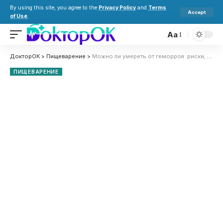
By using this site, you agree to the
Privacy Policy
and
Terms
Accept
of Use
.
Aa
ДокторОК
>
Пищеварение
>
Можно ли умереть от геморроя: риски, последствия, мифы и факты
ПИЩЕВАРЕНИЕ