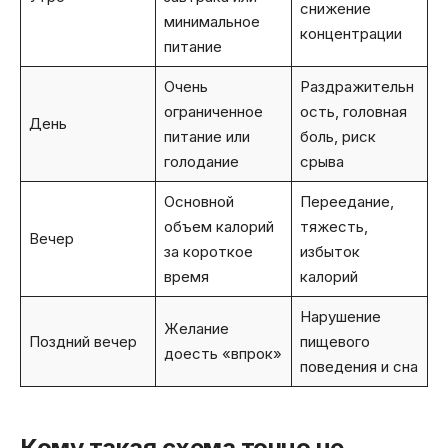
снижение
минимальное
концентрации
питание
Очень
Раздражительн
ограниченное
ость, головная
День
питание или
боль, риск
голодание
срыва
Основной
Переедание,
объем калорий
тяжесть,
Вечер
за короткое
избыток
время
калорий
Нарушение
Желание
Поздний вечер
пищевого
доесть «впрок»
поведения и сна
Кому такая схема точно не