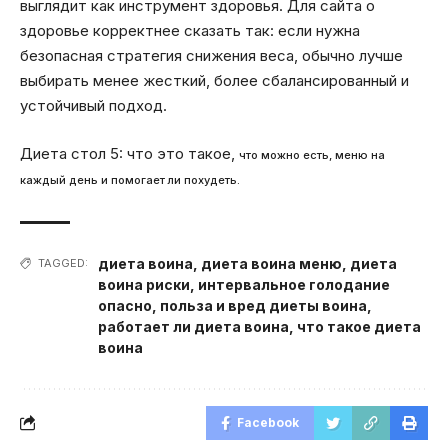
выглядит как инструмент здоровья. Для сайта о
здоровье корректнее сказать так: если нужна
безопасная стратегия снижения веса, обычно лучше
выбирать менее жесткий, более сбалансированный и
устойчивый подход.
Диета стол 5: что это такое,
что можно есть, меню на
каждый день и помогает ли похудеть.
диета воина
,
диета воина меню
,
диета
TAGGED:
воина риски
,
интервальное голодание
опасно
,
польза и вред диеты воина
,
работает ли диета воина
,
что такое диета
воина
Facebook