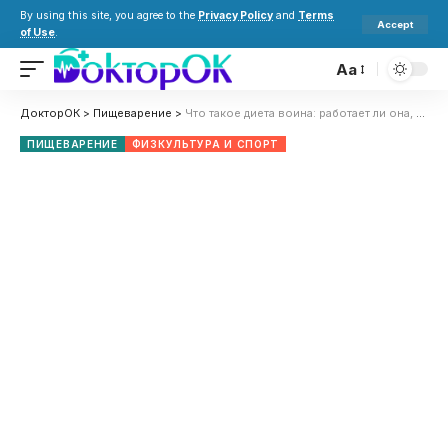
By using this site, you agree to the
Privacy Policy
and
Terms
Accept
of Use
.
Aa
ДокторОК
>
Пищеварение
>
Что такое диета воина: работает ли она, пример меню, преимущества и риски
ПИЩЕВАРЕНИЕ
ФИЗКУЛЬТУРА И СПОРТ