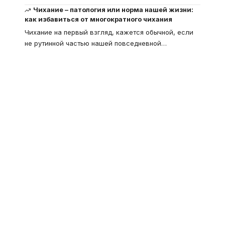
Чихание – патология или норма нашей жизни:
как избавиться от многократного чихания
Чихание на первый взгляд, кажется обычной, если
не рутинной частью нашей повседневной
…
Что такое
"Кардиомиопатия", и
почему эта болезнь
встречается все чаще
Еще совсем недавно об этой
смертельной болезни мало кто знал