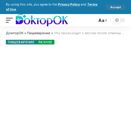
By using this site, you agree to the
Privacy Policy
and
Terms
Accept
of Use
.
Aa
ДокторОК
>
Пищеварение
>
Что происходит с весом после отмены Ozempic: как быстро возвращаются килограммы?
ПИЩЕВАРЕНИЕ
РАЗНОЕ