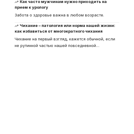
Как часто мужчинам нужно приходить на
прием к урологу
Забота о здоровье важна в любом возрасте.
Чихание – патология или норма нашей жизни:
как избавиться от многократного чихания
Чихание на первый взгляд, кажется обычной, если
не рутинной частью нашей повседневной
…
Что такое
"Кардиомиопатия", и
почему эта болезнь
встречается все чаще