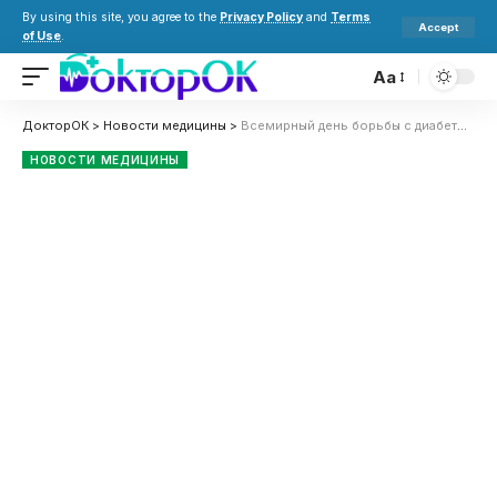
By using this site, you agree to the
Privacy Policy
and
Terms
Accept
of Use
.
Aa
ДокторОК
>
Новости медицины
>
Всемирный день борьбы с диабетом: что важно знать и как защитить себя
НОВОСТИ МЕДИЦИНЫ