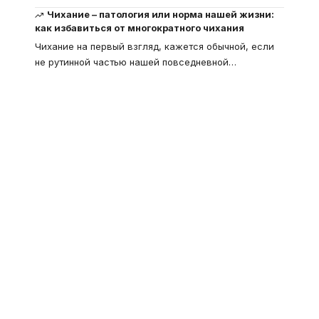
Чихание – патология или норма нашей жизни:
как избавиться от многократного чихания
Чихание на первый взгляд, кажется обычной, если
не рутинной частью нашей повседневной
…
Что такое
"Кардиомиопатия", и
почему эта болезнь
встречается все чаще
Еще совсем недавно об этой
смертельной болезни мало кто знал