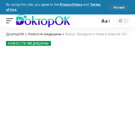
By using this site, you agree to the
Privacy Policy
and
Terms
Accept
of Use
.
Aa
ДокторОК
>
Новости медицины
>
Вирус Западного Нила в Европе 2026: что такое, симптомы и как защититься от заражения
НОВОСТИ МЕДИЦИНЫ