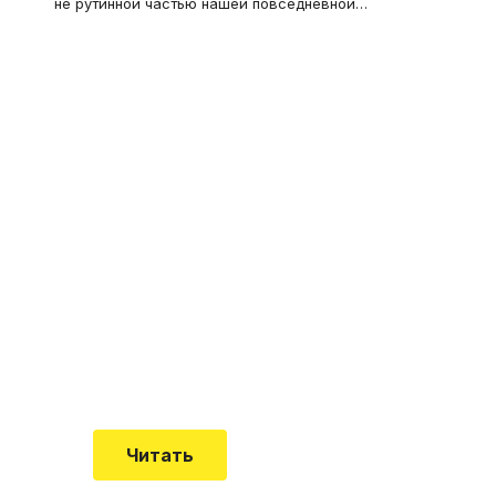
не рутинной частью нашей повседневной
…
Что такое
"Кардиомиопатия", и
почему эта болезнь
встречается все чаще
Еще совсем недавно об этой
смертельной болезни мало кто знал
Читать