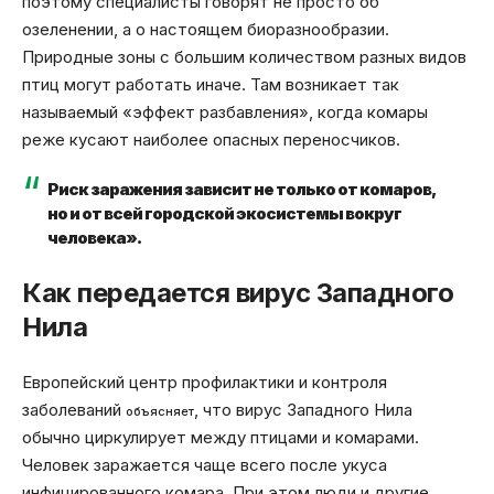
поэтому специалисты говорят не просто об
озеленении, а о настоящем биоразнообразии.
Природные зоны с большим количеством разных видов
птиц могут работать иначе. Там возникает так
называемый «эффект разбавления», когда комары
реже кусают наиболее опасных переносчиков.
Риск заражения зависит не только от комаров,
но и от всей городской экосистемы вокруг
человека».
Как передается вирус Западного
Нила
Европейский центр профилактики и контроля
заболеваний
, что вирус Западного Нила
объясняет
обычно циркулирует между птицами и комарами.
Человек заражается чаще всего после укуса
инфицированного комара. При этом люди и другие