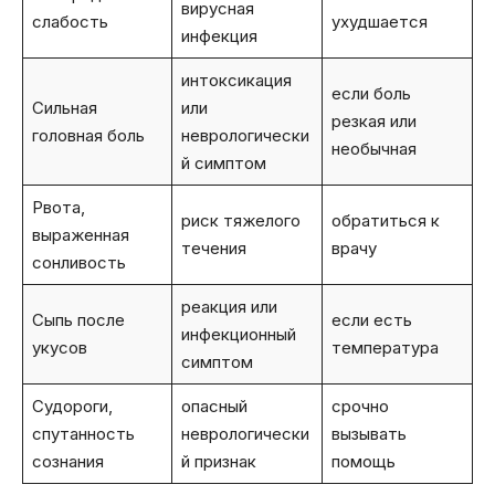
вирусная
слабость
ухудшается
инфекция
интоксикация
если боль
Сильная
или
резкая или
головная боль
неврологически
необычная
й симптом
Рвота,
риск тяжелого
обратиться к
выраженная
течения
врачу
сонливость
реакция или
Сыпь после
если есть
инфекционный
укусов
температура
симптом
Судороги,
опасный
срочно
спутанность
неврологически
вызывать
сознания
й признак
помощь