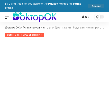
By using this site, you agree to the
Privacy Policy
and
Terms
Accept
of Use
.
Aa
ДокторОК
>
Физкультура и спорт
>
Достижения Руда ван Нистелроя, Фернандо Торреса и Мо Салаха. Какие игроки быстрее всех забивали 50 голов в АПЛ?
ФИЗКУЛЬТУРА И СПОРТ