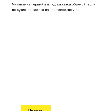
Чихание на первый взгляд, кажется обычной, если
не рутинной частью нашей повседневной
…
Что такое
"Кардиомиопатия", и
почему эта болезнь
встречается все чаще
Еще совсем недавно об этой
смертельной болезни мало кто знал
Читать