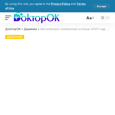
By using this site, you agree to the
Privacy Policy
and
Terms
Accept
of Use
.
Aa
ДокторОК
>
Дыхание
>
Как избежать пневмонии осенью 2025 года: советы по профилактике
ДЫХАНИЕ