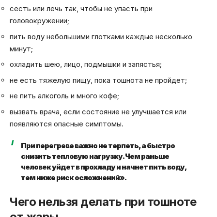
сесть или лечь так, чтобы не упасть при
головокружении;
пить воду небольшими глотками каждые несколько
минут;
охладить шею, лицо, подмышки и запястья;
не есть тяжелую пищу, пока тошнота не пройдет;
не пить алкоголь и много кофе;
вызвать врача, если состояние не улучшается или
появляются опасные симптомы.
При перегреве важно не терпеть, а быстро
снизить тепловую нагрузку. Чем раньше
человек уйдет в прохладу и начнет пить воду,
тем ниже риск осложнений».
Чего нельзя делать при тошноте
от жары