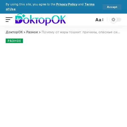
By using this site, you agree to the
Privacy Policy
and
Terms
Accept
of Use
.
Aa
ДокторОК
>
Разное
>
Почему от жары тошнит: причины, опасные симптомы и что делать
РАЗНОЕ