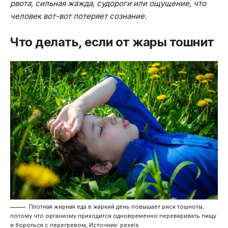
рвота, сильная жажда, судороги или ощущение, что
человек вот-вот потеряет сознание.
Что делать, если от жары тошнит
Плотная жирная еда в жаркий день повышает риск тошноты,
потому что организму приходится одновременно переваривать пищу
и бороться с перегревом, Источник: pexels