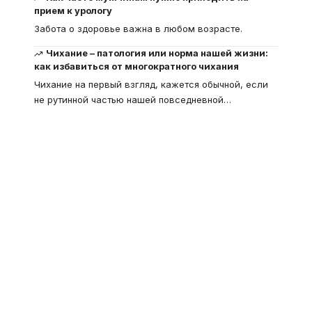
прием к урологу
Забота о здоровье важна в любом возрасте.
Чихание – патология или норма нашей жизни:
как избавиться от многократного чихания
Чихание на первый взгляд, кажется обычной, если
не рутинной частью нашей повседневной
…
Что такое
"Кардиомиопатия", и
почему эта болезнь
встречается все чаще
Еще совсем недавно об этой