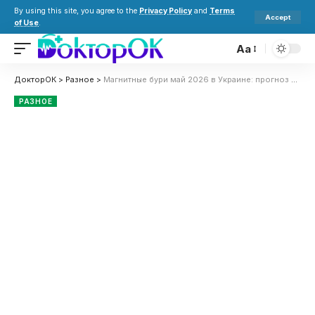
By using this site, you agree to the
Privacy Policy
and
Terms
Accept
of Use
.
Aa
ДокторОК
>
Разное
>
Магнитные бури май 2026 в Украине: прогноз солнечной активности на месяц
РАЗНОЕ