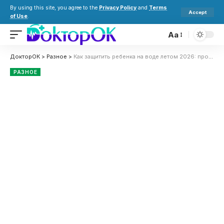
By using this site, you agree to the
Privacy Policy
and
Terms
Accept
of Use
.
Aa
ДокторОК
>
Разное
>
Как защитить ребенка на воде летом 2026: простые советы для безопасного отдыха у реки, моря и бассейна
РАЗНОЕ