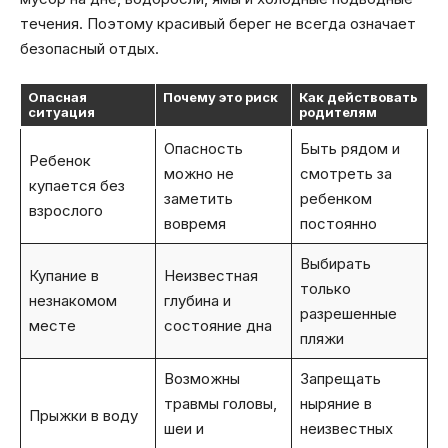
течения. Поэтому красивый берег не всегда означает
безопасный отдых.
Опасная
Почему это риск
Как действовать
ситуация
родителям
Опасность
Быть рядом и
Ребенок
можно не
смотреть за
купается без
заметить
ребенком
взрослого
вовремя
постоянно
Выбирать
Купание в
Неизвестная
только
незнакомом
глубина и
разрешенные
месте
состояние дна
пляжи
Возможны
Запрещать
травмы головы,
ныряние в
Прыжки в воду
шеи и
неизвестных